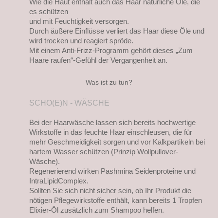
Wie die Haut enthält auch das Haar natürliche Öle, die
es schützen
und mit Feuchtigkeit versorgen.
Durch äußere Einflüsse verliert das Haar diese Öle und
wird trocken und reagiert spröde.
Mit einem Anti-Frizz-Programm gehört dieses „Zum
Haare raufen“-Gefühl der Vergangenheit an.
Was ist zu tun?
SCHO(E)N - WÄSCHE
Bei der Haarwäsche lassen sich bereits hochwertige
Wirkstoffe in das feuchte Haar einschleusen, die für
mehr Geschmeidigkeit sorgen und vor Kalkpartikeln bei
hartem Wasser schützen (Prinzip Wollpullover-
Wäsche).
Regenerierend wirken Pashmina Seidenproteine und
IntraLipidComplex.
Sollten Sie sich nicht sicher sein, ob Ihr Produkt die
nötigen Pflegewirkstoffe enthält, kann bereits 1 Tropfen
Elixier-Öl zusätzlich zum Shampoo helfen.