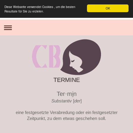
Diese Webseite verwendet Cookies , um die besten
OK
Resultate für Sie zu erzielen.
TERMINE
Ter·mi̱n
Substantiv
[
der
]
eine festgesetzte Verabredung oder ein festgesetzter
Zeitpunkt, zu dem etwas geschehen soll.